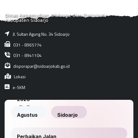
Dinas Kepemudaan, Olahraga, Dan Pariwisata
Kabupaten Sidoarjo
Jl. Sultan Agung No. 34 Sidoarjo
031 - 8965774
031 - 8941104
disporapar@sidoarjokab.go.id
Lokasi
e-SKM